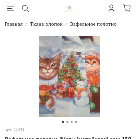
Главная
Ткани хлопок
Вафельное полотно
арт.
22434