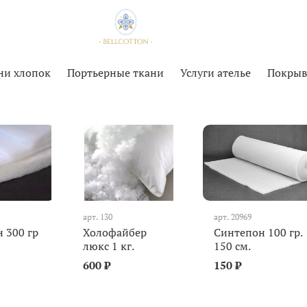
ни хлопок
Портьерные ткани
Услуги ателье
Покрыв
арт.
130
арт.
20969
 300 гр
Холофайбер
Синтепон 100 гр.
люкс 1 кг.
150 см.
600 ₽
150 ₽