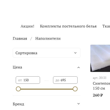
Акции!
Комплекты постельного белья
Тка
Главная
Наполнители
Цена
арт.
20135
—
от
до
Синтепон
150 см
260 ₽
Бренд