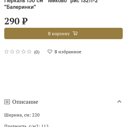
Перкаль 150 см "Тейково" рис 13211-2
"Балеринки"
290 ₽
В корзину
В избранное
(0)
Описание
Ширина, см: 220
Плотность, г/м2: 115