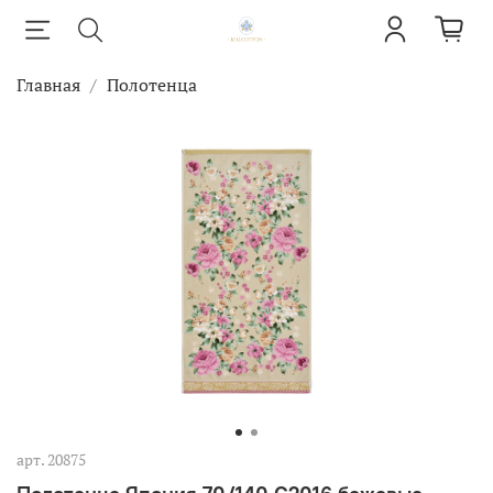
Главная
Полотенца
арт.
20875