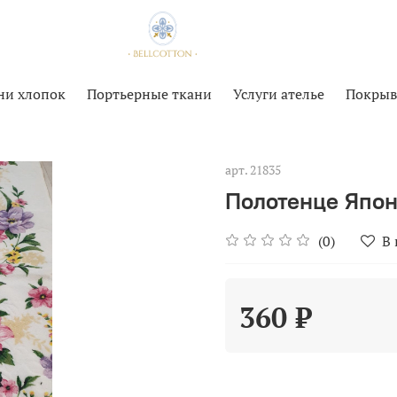
ни хлопок
Портьерные ткани
Услуги ателье
Покрыв
арт.
21835
Полотенце Япон
(0)
В
360 ₽