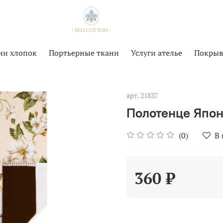
ни хлопок
Портьерные ткани
Услуги ателье
Покрыв
арт.
21837
Полотенце Япон
(0)
В
360 ₽