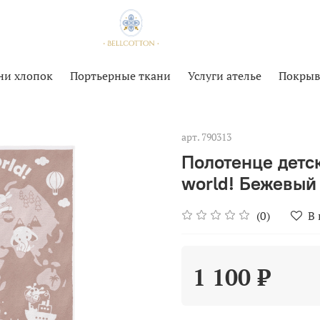
ни хлопок
Портьерные ткани
Услуги ателье
Покрыв
арт.
790313
Полотенце детск
world! Бежевый
(0)
В
1 100 ₽