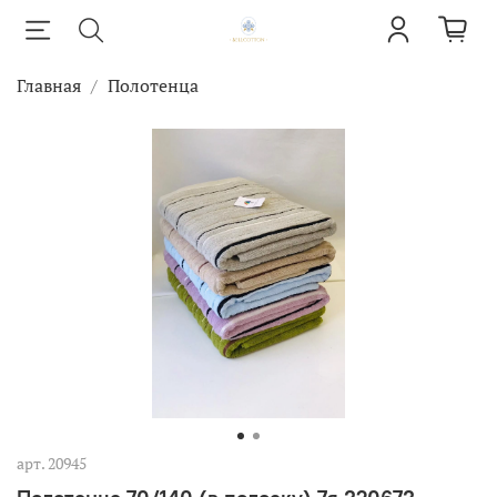
Главная
Полотенца
арт.
20945