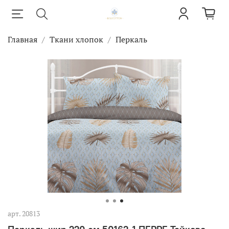
Главная
Ткани хлопок
Перкаль
арт.
20813