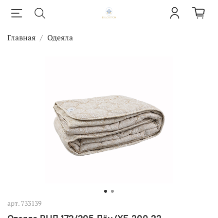
Главная
Одеяла
арт.
733139