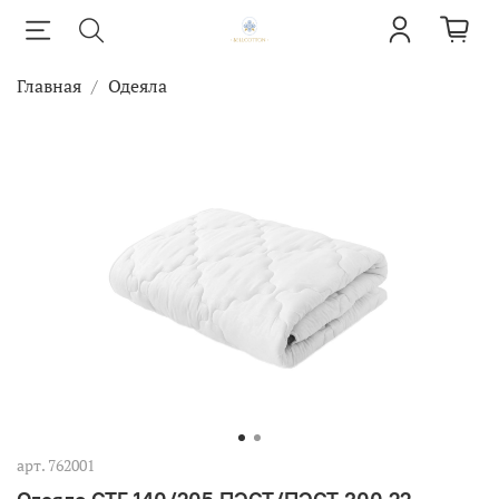
Главная
Одеяла
арт.
762001