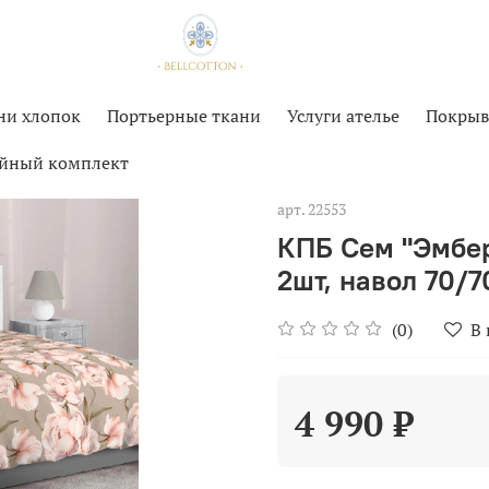
ни хлопок
Портьерные ткани
Услуги ателье
Покрыв
йный комплект
арт.
22553
КПБ Сем "Эмбер 
2шт, навол 70/7
(0)
В
4 990 ₽