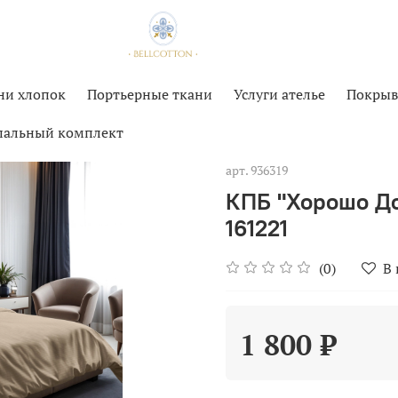
ни хлопок
Портьерные ткани
Услуги ателье
Покрыв
спальный комплект
арт.
936319
КПБ "Хорошо До
161221
(0)
В
1 800 ₽