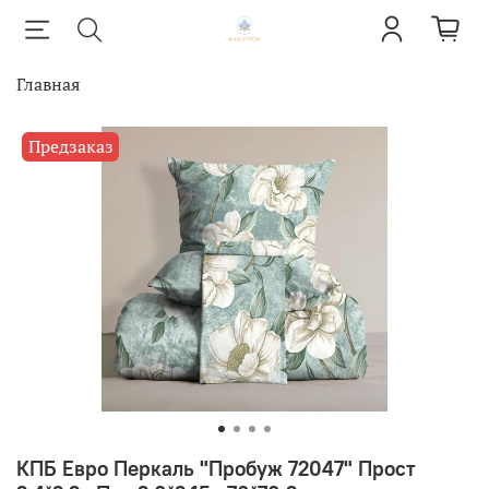
Главная
Предзаказ
КПБ Евро Перкаль "Пробуж 72047" Прост