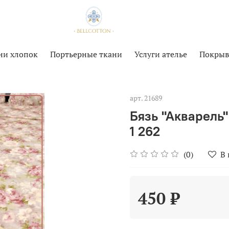
ни хлопок
Портьерные ткани
Услуги ателье
Покрыв
арт.
21689
Бязь "Акварель"
1 262
(0)
В
450 ₽